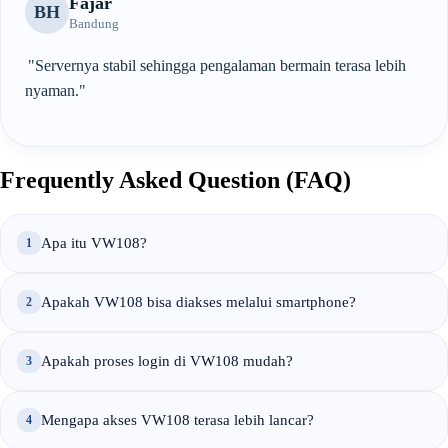
Fajar
BH
Bandung
"Servernya stabil sehingga pengalaman bermain terasa lebih
nyaman."
Frequently Asked Question (FAQ)
Apa itu VW108?
Apakah VW108 bisa diakses melalui smartphone?
Apakah proses login di VW108 mudah?
Mengapa akses VW108 terasa lebih lancar?