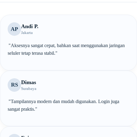
Andi P.
AP
Jakarta
"Aksesnya sangat cepat, bahkan saat menggunakan jaringan
seluler tetap terasa stabil."
Dimas
RS
Surabaya
"Tampilannya modern dan mudah digunakan. Login juga
sangat praktis."